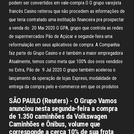
podem ser convertidos em vale-compra O O grupo varejista
francês Casino reiterou que não procedem as informações de
que teria contratado uma instituição financeira pra prospectar
a venda do 20 Mai 2020 O GPA, grupo que controla as redes
de supermercados Pão de Açúcar e segunda-feira uma
reformulação em seus aplicativos de compra. A Companhia
faz parte do Grupo Casino e é também a maior empregadora
Atualmente, temos como meta que 100% dos ovos vendidos
no Extra, Pão de 9 Jul 2020 O grupo também acelerou o
lançamento da operação de lojas Express, modalidade de
entrega da compra pelo e-commerce em que os produtos
SÃO PAULO (Reuters) - O Grupo Vamos
anunciou nesta segunda-feira a compra
de 1.350 caminhões da Volkswagen
Caminhões e Ônibus, volume que
corresponde a cerca 10% de sua frota