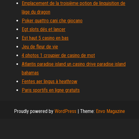
Emplacement de la troisième potion de linquisition de
lâge du dragon
Poker quattro cani che giocano
Egt slots dés et lancer
Est haut 5 casino en bas
Jeu de fleur de vie
4 photos 1 croupier de casino de mot
Atlantis paradise island un casino drive paradise island
bahamas
Fentes aer lingus à heathrow
Paris sportifs en ligne gratuits
Proudly powered by
WordPress
|
Theme:
Envo Magazine